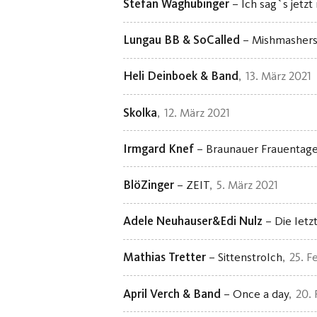
Stefan Waghubinger
– Ich sag`s jetzt
Lungau BB & SoCalled
– Mishmasher
Heli Deinboek & Band
13. März 2021
Skolka
12. März 2021
Irmgard Knef
– Braunauer Frauentag
BlöZinger
– ZEIT
5. März 2021
Adele Neuhauser&Edi Nulz
– Die letzt
Mathias Tretter
– Sittenstrolch
25. F
April Verch & Band
– Once a day
20. 