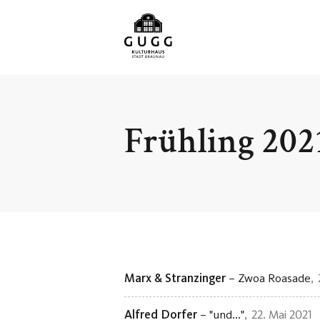
Frühling 202
Marx & Stranzinger
– Zwoa Roasade
Alfred Dorfer
– "und..."
22. Mai 2021