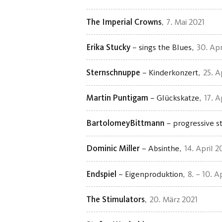
The Imperial Crowns
7. Mai 2021
Erika Stucky
– sings the Blues
30. Apr
Sternschnuppe
– Kinderkonzert
25. A
Martin Puntigam
– Glückskatze
17. A
BartolomeyBittmann
– progressive st
Dominic Miller
– Absinthe
14. April 2
Endspiel
– Eigenproduktion
8. – 10. A
The Stimulators
20. März 2021