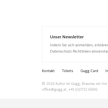
Unser Newsletter
Indem Sie sich anmelden, erkläre
Datenschutz-Richtlinien einverst
Kontakt
Tickets
Gugg-Card
I
© 2026 Kultur im Gugg, Braunau am Inn
office@gugg.at, +43 (0)7722 65692