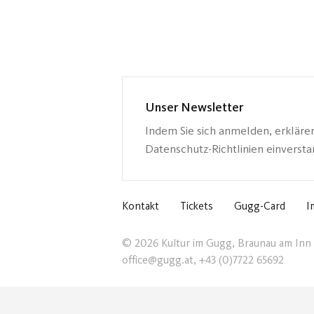
Unser Newsletter
Indem Sie sich anmelden, erkläre
Datenschutz-Richtlinien einverst
Kontakt
Tickets
Gugg-Card
I
© 2026 Kultur im Gugg, Braunau am Inn
office@gugg.at, +43 (0)7722 65692