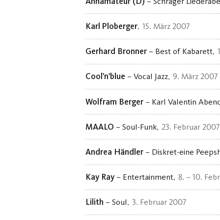
Annamateur (D)
– Schräger Liederab
Karl Ploberger
15. März 2007
Gerhard Bronner
– Best of Kabarett
Cool'n'blue
– Vocal Jazz
9. März 2007
Wolfram Berger
– Karl Valentin Aben
MAALO
– Soul-Funk
23. Februar 2007
Andrea Händler
– Diskret-eine Peeps
Kay Ray
– Entertainment
8. – 10. Feb
Lilith
– Soul
3. Februar 2007