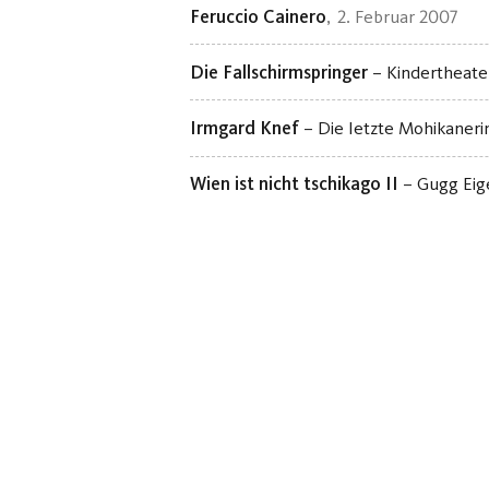
Feruccio Cainero
2. Februar 2007
Die Fallschirmspringer
– Kindertheate
Irmgard Knef
– Die letzte Mohikaneri
Wien ist nicht tschikago II
– Gugg Eig