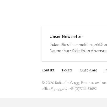
Unser Newsletter
Indem Sie sich anmelden, erkläre
Datenschutz-Richtlinien einverst
Kontakt
Tickets
Gugg-Card
I
© 2026 Kultur im Gugg, Braunau am Inn
office@gugg.at, +43 (0)7722 65692