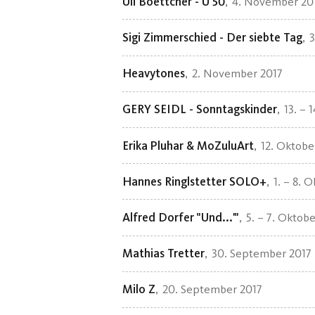
Uli Boettcher - Ü 50
4. November 20
Sigi Zimmerschied - Der siebte Tag
3
Heavytones
2. November 2017
GERY SEIDL - Sonntagskinder
13. – 
Erika Pluhar & MoZuluArt
12. Oktobe
Hannes Ringlstetter SOLO+
1. – 8. 
Alfred Dorfer "Und...'"
5. – 7. Oktob
Mathias Tretter
30. September 2017
Milo Z
20. September 2017