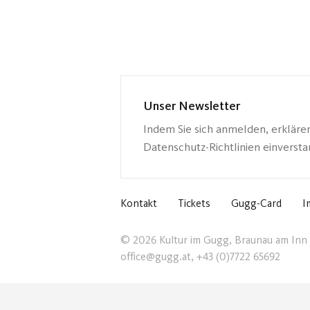
Unser Newsletter
Indem Sie sich anmelden, erkläre
Datenschutz-Richtlinien einverst
Kontakt
Tickets
Gugg-Card
I
© 2026 Kultur im Gugg, Braunau am Inn
office@gugg.at, +43 (0)7722 65692