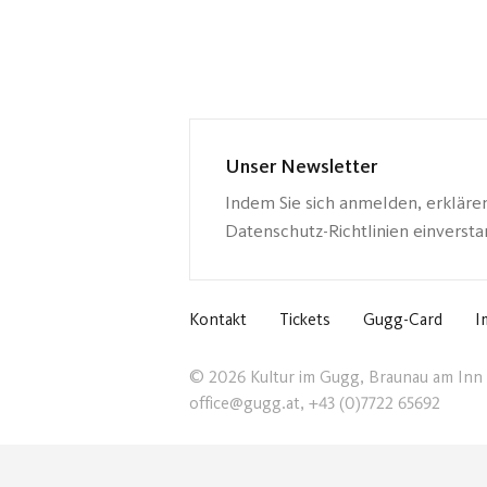
Unser Newsletter
Indem Sie sich anmelden, erkläre
Datenschutz-Richtlinien einverst
Kontakt
Tickets
Gugg-Card
I
© 2026 Kultur im Gugg, Braunau am Inn
office@gugg.at, +43 (0)7722 65692