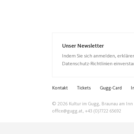
Unser Newsletter
Indem Sie sich anmelden, erkläre
Datenschutz-Richtlinien einverst
Kontakt
Tickets
Gugg-Card
I
© 2026 Kultur im Gugg, Braunau am Inn
office@gugg.at, +43 (0)7722 65692