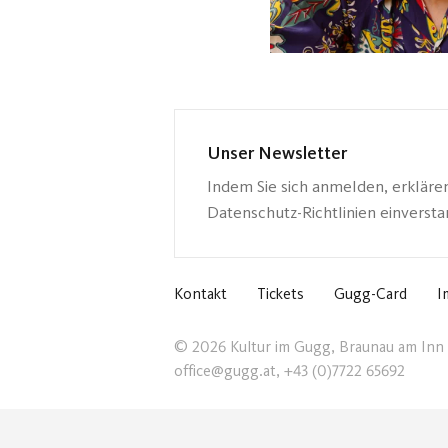
Unser Newsletter
Indem Sie sich anmelden, erkläre
Datenschutz-Richtlinien einverst
Kontakt
Tickets
Gugg-Card
I
© 2026 Kultur im Gugg, Braunau am Inn
office@gugg.at, +43 (0)7722 65692