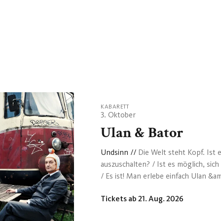
KABARETT
3. Oktober
Ulan & Bator
Undsinn
//
Die Welt steht Kopf. Ist 
auszuschalten? / Ist es möglich, sich
/ Es ist! Man erlebe einfach Ulan &am
Bei Sinnkrise: Undsinn! Nach Wirrkl
Tickets ab 21. Aug. 2026
beiden preisgekrönten Clowns unter
Dadaisten unter den Witzbolden. Ei