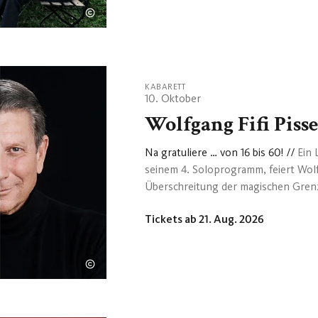
Nur wenigen Bühnenkünstlern kann 
haben. Ulan &amp; Bator arbeiten se
deutschsprachigen Raum einzigartig.
KABARETT
10. Oktober
Wolfgang Fifi Piss
Na gratuliere … von 16 bis 60!
//
Ein 
seinem 4. Soloprogramm, feiert Wolfg
Überschreitung der magischen Grenze
sowie sein 44-jähriges Bühnenjubiläu
Tickets ab 21. Aug. 2026
Davon alleine mehr als 40 Jahre mit
Hektiker“. / Der Publikumsliebling bl
seine Vergangenheit in einem humorv
noch daran erinnert. Angefangen dami
möglicherweise einmal zu Ende gehe