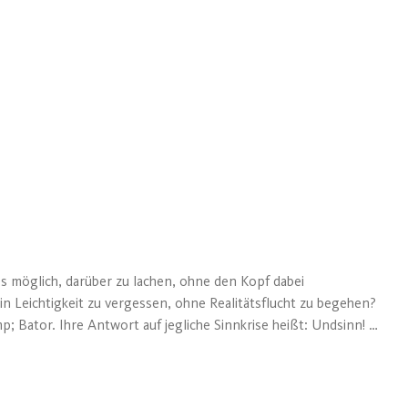
es möglich, darüber zu lachen, ohne den Kopf dabei
 in Leichtigkeit zu vergessen, ohne Realitätsflucht zu begehen?
p; Bator. Ihre Antwort auf jegliche Sinnkrise heißt: Undsinn! /
ichkeit, Irreparabeln und Zukunst das neue Programm der
 den Intellektuellen, den Künstlern unter den Comedians, den
n Abend, der Lachmuskeln und Geist gleichermaßen anregt. /