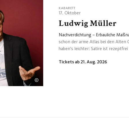
KABARETT
17. Oktober
Ludwig Müller
Nachverdichtung – Erbauliche Maß
schon der arme Atlas bei den Alten 
haben's leichter: Satire ist rezeptf
Alkohol. Oder hat schon mal wer den
Tickets ab 21. Aug. 2026
Müllers Schüttelreimen rezitiert hat
Unterhaltungskunstwerk verdichtet u
uns oft gar nicht mehr auffallen: Wa
Seniorenwort? Z.B. "Das safe!", wen
Formel für die Berechnung des Eige
formuliert dazwis...