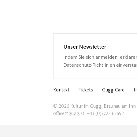
Unser Newsletter
Indem Sie sich anmelden, erkläre
Datenschutz-Richtlinien einverst
Kontakt
Tickets
Gugg-Card
I
© 2026 Kultur im Gugg, Braunau am Inn
office@gugg.at, +43 (0)7722 65692