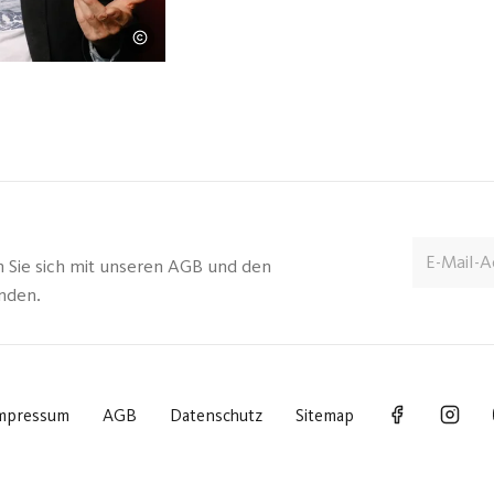
uns oft gar nicht mehr auffallen: Wa
Seniorenwort? Z.B. "Das safe!", wen
Formel für die Berechnung des Eige
formuliert dazwis...
n Sie sich mit unseren AGB und den
anden.
mpressum
AGB
Datenschutz
Sitemap