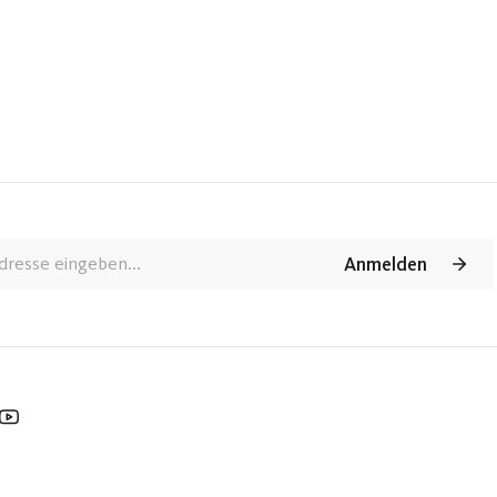
rum gibt es ein Jugendwort des Jahres, aber kein
n es um die Rentensicherung geht? Daneben erläutert er die
nheimgartens: Länge mal Breite minus Trampolin. Und
Anmelden