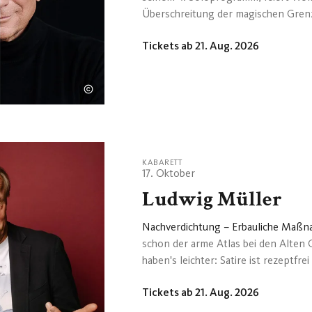
Überschreitung der magischen Grenze
sowie sein 44-jähriges Bühnenjubiläu
Tickets ab 21. Aug. 2026
Davon alleine mehr als 40 Jahre mit
Hektiker“. / Der Publikumsliebling bl
seine Vergangenheit in einem humorv
noch daran erinnert. Angefangen dami
möglicherweise einmal zu Ende gehe
KABARETT
17. Oktober
Ludwig Müller
Nachverdichtung – Erbauliche Maß
schon der arme Atlas bei den Alten 
haben's leichter: Satire ist rezeptf
Alkohol. Oder hat schon mal wer den
Tickets ab 21. Aug. 2026
Müllers Schüttelreimen rezitiert hat
Unterhaltungskunstwerk verdichtet u