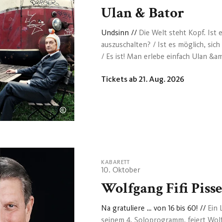
Ulan & Bator
Undsinn
//
Die Welt steht Kopf. Ist 
auszuschalten? / Ist es möglich, sich
/ Es ist! Man erlebe einfach Ulan &am
Bei Sinnkrise: Undsinn! Nach Wirrkl
Tickets ab 21. Aug. 2026
beiden preisgekrönten Clowns unter
Dadaisten unter den Witzbolden. Ei
Nur wenigen Bühnenkünstlern kann 
haben. Ulan &amp; Bator arbeiten se
deutschsprachigen Raum einzigartig.
KABARETT
10. Oktober
Wolfgang Fifi Piss
Na gratuliere … von 16 bis 60!
//
Ein 
seinem 4. Soloprogramm, feiert Wolfg