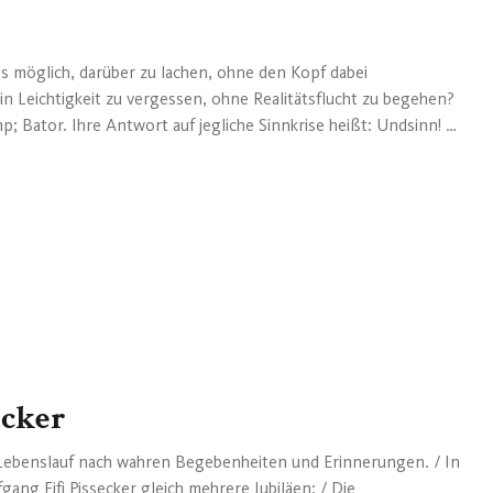
es möglich, darüber zu lachen, ohne den Kopf dabei
 in Leichtigkeit zu vergessen, ohne Realitätsflucht zu begehen?
p; Bator. Ihre Antwort auf jegliche Sinnkrise heißt: Undsinn! /
ichkeit, Irreparabeln und Zukunst das neue Programm der
 den Intellektuellen, den Künstlern unter den Comedians, den
n Abend, der Lachmuskeln und Geist gleichermaßen anregt. /
man nachsagen, eine ganz eigene Kunstform erschaffen zu
it mehr als 20 Jahren an ihrem „Krazy Kabarett“ und sind im
 „Im Reich des Undsin...
ecker
Lebenslauf nach wahren Begebenheiten und Erinnerungen. / In
ang Fifi Pissecker gleich mehrere Jubiläen: / Die