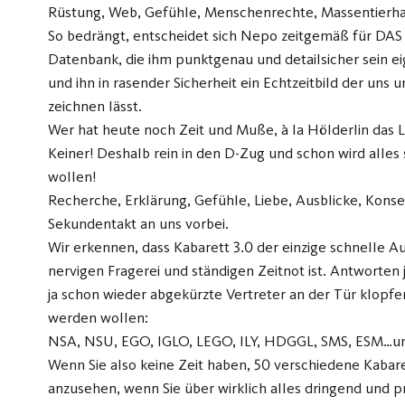
Rüstung, Web, Gefühle, Menschenrechte, Massentierhalt
So bedrängt, entscheidet sich Nepo zeitgemäß für DAS 
Datenbank, die ihm punktgenau und detailsicher sein ei
und ihn in rasender Sicherheit ein Echtzeitbild der u
zeichnen lässt.
Wer hat heute noch Zeit und Muße, à la Hölderlin das
Keiner! Deshalb rein in den D-Zug und schon wird alles 
wollen!
Recherche, Erklärung, Gefühle, Liebe, Ausblicke, Kons
Sekundentakt an uns vorbei.
Wir erkennen, dass Kabarett 3.0 der einzige schnelle 
nervigen Fragerei und ständigen Zeitnot ist. Antworten
ja schon wieder abgekürzte Vertreter an der Tür klopfe
werden wollen:
NSA, NSU, EGO, IGLO, LEGO, ILY, HDGGL, SMS, ESM…un
Wenn Sie also keine Zeit haben, 50 verschiedene Kab
anzusehen, wenn Sie über wirklich alles dringend und p