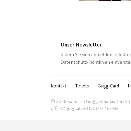
Unser Newsletter
Indem Sie sich anmelden, erkläre
Datenschutz-Richtlinien einverst
Kontakt
Tickets
Gugg-Card
I
© 2026 Kultur im Gugg, Braunau am Inn
office@gugg.at, +43 (0)7722 65692