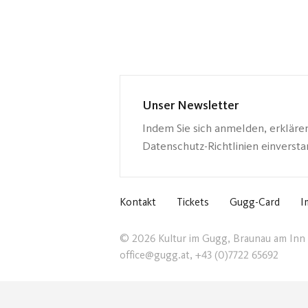
Unser Newsletter
Indem Sie sich anmelden, erkläre
Datenschutz-Richtlinien einverst
Kontakt
Tickets
Gugg-Card
I
© 2026 Kultur im Gugg, Braunau am Inn
office@gugg.at, +43 (0)7722 65692