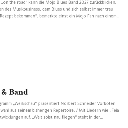
e „on the road“ kann die Mojo Blues Band 2027 zurückblicken.
en des Musikbusiness, dem Blues und sich selbst immer treu
uf Rezept bekommen“, bemerkte einst ein Mojo Fan nach einem
eheimnis um die anhaltende Beliebtheit der MBB im In- und
dgemachter, ehrlicher Musik, aus dem Herzen kommend,
Humor scheint eine organisch gewachsene Rezeptur mit
h nicht rigoros puristisch, so war die Musik der MBB dennoch
 Blues und ist schließlich Beweis für die Kraft und die
ass sie keineswegs in den Abstellraum der Mus...
 & Band
gramm „Werkschau“ präsentiert Norbert Schneider Vorboten
ahl aus seinem bisherigen Repertoire. / Mit Liedern wie „Feia
twicklungen auf. „Weit soist nau fliegen“ steht in der
adition. / Wie immer erwartet den Zuschauer ein Abend voller