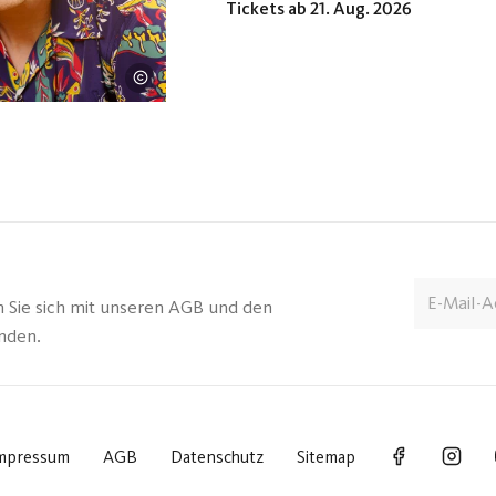
Tickets ab 21. Aug. 2026
Emotionen – von herzlichen Lachern 
Norberts Texte geweckt werden. Sei
Niveau, auf dem seine Band mit ihm i
Amadeus Music Award Gewinner ist 
Vergänglichkeit und Liebe in Musik z
n Sie sich mit unseren AGB und den
anden.
mpressum
AGB
Datenschutz
Sitemap