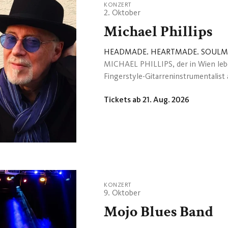
KONZERT
2. Oktober
Michael Phillips
HEADMADE. HEARTMADE. SOULM
MICHAEL PHILLIPS, der in Wien leb
Fingerstyle-Gitarreninstrumentalist a
aber auch 6-saitigen Akustikgitarre,
Tickets ab 21. Aug. 2026
Bann. / Er fasziniert dabei durch seine mit viel Herzblut und persönlichem Engagement
geschriebenen, eingängigen Blues-S
aussagekräftigen wie einprägsamen 
nicht zuletzt - durch seine mitunter
spektakulärer Picking- bzw. Slide-Te
absolute Stilsi...
KONZERT
9. Oktober
Mojo Blues Band