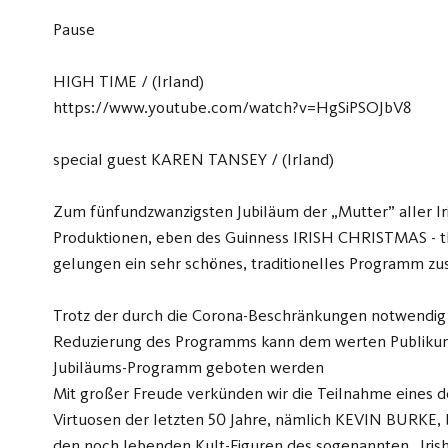
Pause
HIGH TIME / (Irland)
https://www.youtube.com/watch?v=HgSiPSOJbV8
special guest KAREN TANSEY / (Irland)
Zum fünfundzwanzigsten Jubiläum der „Mutter” aller Ir
Produktionen, eben des Guinness IRISH CHRISTMAS - the
gelungen ein sehr schönes, traditionelles Programm z
Trotz der durch die Corona-Beschränkungen notwendi
Reduzierung des Programms kann dem werten Publikum
Jubiläums-Programm geboten werden
Mit großer Freude verkünden wir die Teilnahme eines 
Virtuosen der letzten 50 Jahre, nämlich KEVIN BURKE, b
den noch lebenden Kult-Figuren des sogenannten „Irish