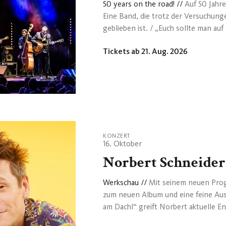
50 years on the road!
//
Auf 50 Jahr
Eine Band, die trotz der Versuchung
geblieben ist. / „Euch sollte man a
Konzert und genau das könnte das G
Tickets ab 21. Aug. 2026
Ausland sein. Die Mischung aus han
gepaart mit einer gehörigen Prise 
Erfolgsgarantie zu sein. / Wenn auc
seit jeher geprägt vom traditionellen
Zeitlosigkeit dieser Musikform und d
KONZERT
16. Oktober
Norbert Schneider
Werkschau
//
Mit seinem neuen Pro
zum neuen Album und eine feine Ausw
am Dachl“ greift Norbert aktuelle En
typischen Schneider-Liedermacher-Tr