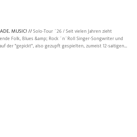
ADE. MUSIC!
//
Solo-Tour ´26 / Seit vielen Jahren zieht
ende Folk, Blues &amp; Rock ´n´Roll Singer-Songwriter und
uf der "gepickt", also gezupft gespielten, zumeist 12-saitigen,
 seine Zuhörer mit seiner „Song &amp; Guitar Music“ in seinen
ongs ("Songs of Love &amp; World Review") mit
Lyrics und thematischem Tiefgang. Darüber hinaus auch – und
 beindruckend schnellen Gitarreninstrumentaltitel mit
chnik. Und nicht zu vergessen: durch Authentizität, Feeling und