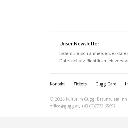
Unser Newsletter
Indem Sie sich anmelden, erkläre
Datenschutz-Richtlinien einverst
Kontakt
Tickets
Gugg-Card
I
© 2026 Kultur im Gugg, Braunau am Inn
office@gugg.at, +43 (0)7722 65692