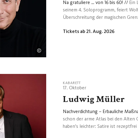
Na gratuliere … von 16 bis 60!
//
Ein 
seinem 4. Soloprogramm, feiert Wolfg
Überschreitung der magischen Grenze
sowie sein 44-jähriges Bühnenjubiläu
Tickets ab 21. Aug. 2026
Davon alleine mehr als 40 Jahre mit
Hektiker“. / Der Publikumsliebling bl
seine Vergangenheit in einem humorv
noch daran erinnert. Angefangen dami
möglicherweise einmal zu Ende gehe
KABARETT
17. Oktober
Ludwig Müller
Nachverdichtung – Erbauliche Maß
schon der arme Atlas bei den Alten 
haben's leichter: Satire ist rezeptf
Alkohol. Oder hat schon mal wer den