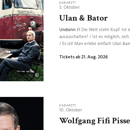
KABARETT
3. Oktober
Ulan & Bator
Undsinn
//
Die Welt steht Kopf. Ist 
auszuschalten? / Ist es möglich, sich
/ Es ist! Man erlebe einfach Ulan &am
Bei Sinnkrise: Undsinn! Nach Wirrkl
Tickets ab 21. Aug. 2026
beiden preisgekrönten Clowns unter
Dadaisten unter den Witzbolden. Ei
Nur wenigen Bühnenkünstlern kann 
haben. Ulan &amp; Bator arbeiten se
deutschsprachigen Raum einzigartig.
KABARETT
10. Oktober
Wolfgang Fifi Piss