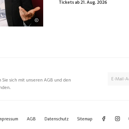
Tickets ab 21. Aug. 2026
Müllers Schüttelreimen rezitiert hat
Unterhaltungskunstwerk verdichtet u
uns oft gar nicht mehr auffallen: Wa
Seniorenwort? Z.B. "Das safe!", wen
Formel für die Berechnung des Eige
formuliert dazwis...
n Sie sich mit unseren AGB und den
anden.
mpressum
AGB
Datenschutz
Sitemap