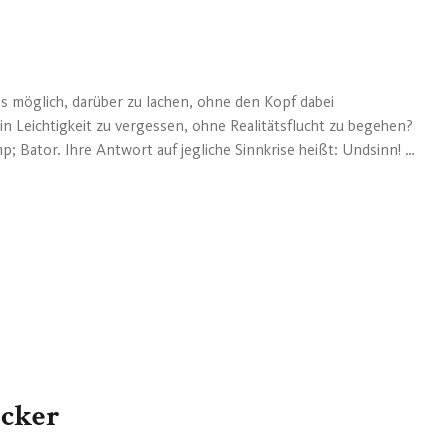
es möglich, darüber zu lachen, ohne den Kopf dabei
 in Leichtigkeit zu vergessen, ohne Realitätsflucht zu begehen?
p; Bator. Ihre Antwort auf jegliche Sinnkrise heißt: Undsinn! /
ichkeit, Irreparabeln und Zukunst das neue Programm der
 den Intellektuellen, den Künstlern unter den Comedians, den
n Abend, der Lachmuskeln und Geist gleichermaßen anregt. /
man nachsagen, eine ganz eigene Kunstform erschaffen zu
it mehr als 20 Jahren an ihrem „Krazy Kabarett“ und sind im
 „Im Reich des Undsin...
ecker