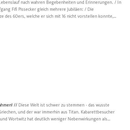
Lebenslauf nach wahren Begebenheiten und Erinnerungen. / In
ang Fifi Pissecker gleich mehrere Jubiläen: / Die
 des 60ers, welche er sich mit 16 nicht vorstellen konnte,
m (mit dem er als 16-Jähriger schon eher gerechnet hatte).
 der erfolgreichsten Kabarettgruppe Österreichs „Die
ickt auf seine ersten 60 Jahre in diesem Leben zurück und lässt
ollen Abend noch einmal Revue passieren. Soweit er sich halt
t, wie alles damals angefangen hat, bis zu wie es
n wird. Frei nach dem Motto: Das Beste kommt zum Schl...
nahmen!
//
Diese Welt ist schwer zu stemmen - das wusste
Griechen, und der war immerhin aus Titan. Kabarettbesucher
rei und Wortwitz hat deutlich weniger Nebenwirkungen als
 Führerschein verloren, weil er beim Autofahren einen von