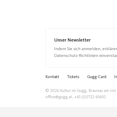
Unser Newsletter
Indem Sie sich anmelden, erkläre
Datenschutz-Richtlinien einverst
Kontakt
Tickets
Gugg-Card
I
© 2026 Kultur im Gugg, Braunau am Inn
office@gugg.at, +43 (0)7722 65692