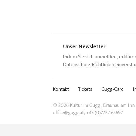
Unser Newsletter
Indem Sie sich anmelden, erkläre
Datenschutz-Richtlinien einverst
Kontakt
Tickets
Gugg-Card
I
© 2026 Kultur im Gugg, Braunau am Inn
office@gugg.at, +43 (0)7722 65692