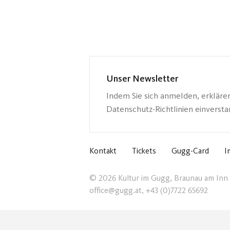
Unser Newsletter
Indem Sie sich anmelden, erkläre
Datenschutz-Richtlinien einverst
Kontakt
Tickets
Gugg-Card
I
© 2026 Kultur im Gugg, Braunau am Inn
office@gugg.at, +43 (0)7722 65692