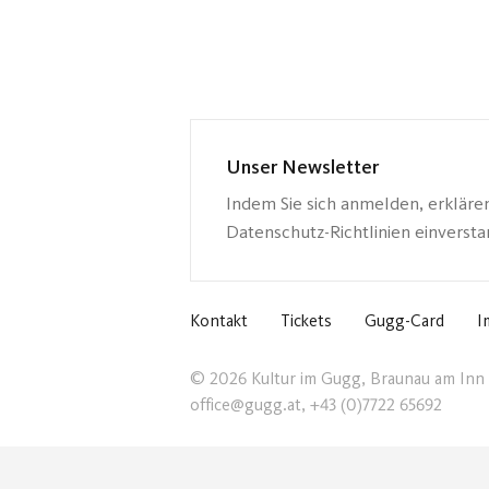
Unser Newsletter
Indem Sie sich anmelden, erkläre
Datenschutz-Richtlinien einverst
Kontakt
Tickets
Gugg-Card
I
© 2026 Kultur im Gugg, Braunau am Inn
office@gugg.at, +43 (0)7722 65692