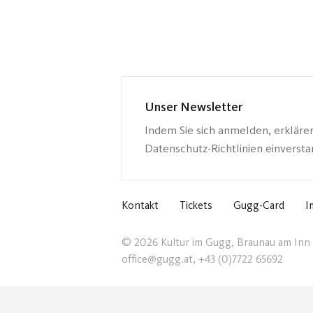
Unser Newsletter
Indem Sie sich anmelden, erkläre
Datenschutz-Richtlinien einverst
Kontakt
Tickets
Gugg-Card
I
© 2026 Kultur im Gugg, Braunau am Inn
office@gugg.at, +43 (0)7722 65692