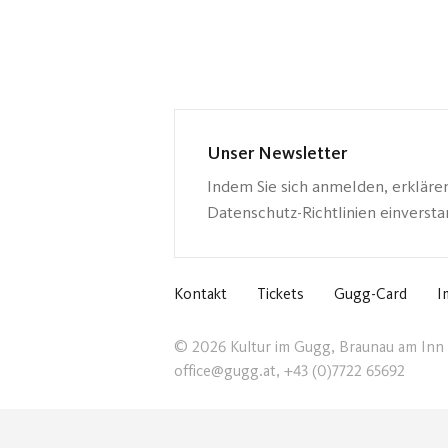
Unser Newsletter
Indem Sie sich anmelden, erkläre
Datenschutz-Richtlinien einverst
Kontakt
Tickets
Gugg-Card
I
© 2026 Kultur im Gugg, Braunau am Inn
office@gugg.at, +43 (0)7722 65692