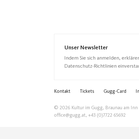
Unser Newsletter
Indem Sie sich anmelden, erkläre
Datenschutz-Richtlinien einverst
Kontakt
Tickets
Gugg-Card
I
© 2026 Kultur im Gugg, Braunau am Inn
office@gugg.at, +43 (0)7722 65692