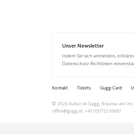
Unser Newsletter
Indem Sie sich anmelden, erkläre
Datenschutz-Richtlinien einverst
Kontakt
Tickets
Gugg-Card
I
© 2026 Kultur im Gugg, Braunau am Inn
office@gugg.at, +43 (0)7722 65692