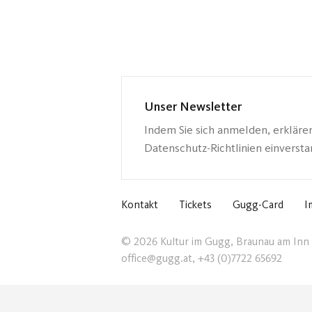
Unser Newsletter
Indem Sie sich anmelden, erkläre
Datenschutz-Richtlinien einverst
Kontakt
Tickets
Gugg-Card
I
© 2026 Kultur im Gugg, Braunau am Inn
office@gugg.at, +43 (0)7722 65692